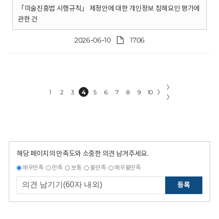
「미술진흥법 시행규칙」 제정안에 대한 개인정보 침해요인 평가에
관한 건
2026-06-10
1706
〉
1
2
3
4
5
6
7
8
9
10
〉
〉
해당 페이지의 만족도와 소중한 의견 남겨주세요.
매우만족
만족
보통
불만족
매우불만족
등록