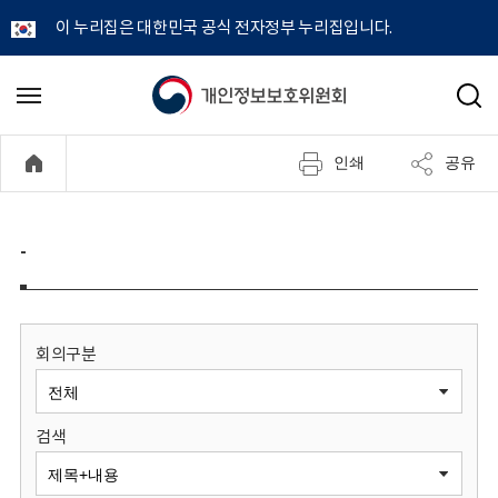
이 누리집은 대한민국 공식 전자정부 누리집입니다.
개
메
검
뉴
색
인
열
인쇄
공유
기
정
보
-
보
호
회의구분
위
검색
원