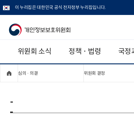
이 누리집은 대한민국 공식 전자정부 누리집입니다.
개
인
위원회 소식
정책 · 법령
국정
정
보
"접기,펼치기"
"접기,펼치기"
심의 · 의결
위원회 결정
보
호
-
위
원