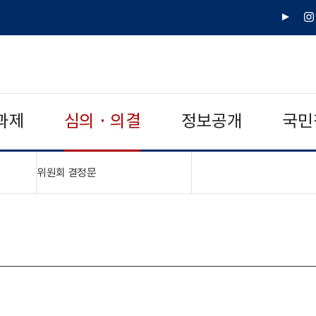
유
인
튜
스
브
타
그
램
과제
심의 · 의결
정보공개
국민
"접기,펼치기"
위원회 결정문