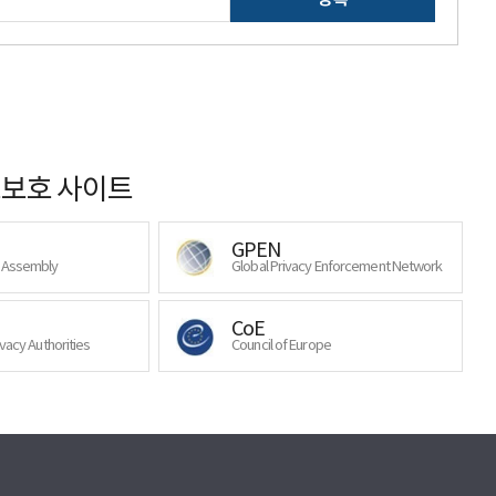
보호 사이트
GPEN
y Assembly
Global Privacy Enforcement Network
CoE
ivacy Authorities
Council of Europe