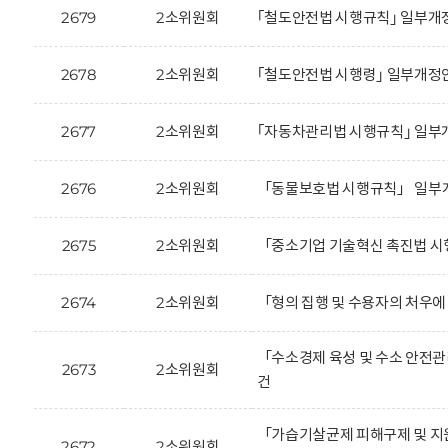
2679
2소위원회
｢철도안전법 시행규칙｣ 일부개정
2678
2소위원회
｢철도안전법 시행령｣ 일부개정안
2677
2소위원회
｢자동차관리법 시행규칙｣ 일부
2676
2소위원회
「동물보호법 시행규칙」 일부개
2675
2소위원회
「중소기업 기술혁신 촉진법 시
2674
2소위원회
「형의 집행 및 수용자의 처우에
「수소경제 육성 및 수소 안전관
2673
2소위원회
건
「가습기살균제 피해구제 및 지
2672
2소위원회