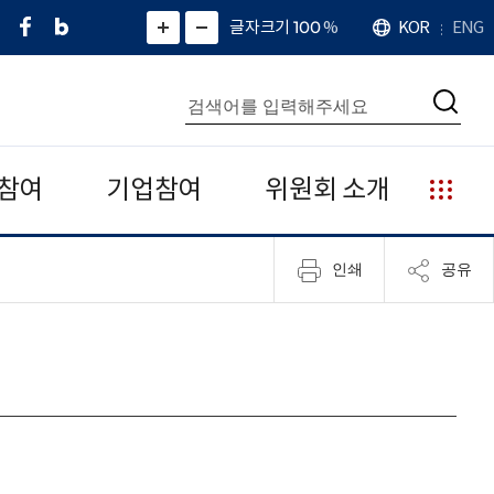
페
네
X
확
글자크기 100
%
KOR
ENG
언
화
화
이
이
(
대
어
면
면
스
버
트
수
확
축
북
블
위
대
통
소
치
검
로
터
합
색
그
)
검
색
참여
기업참여
위원회 소개
누
리
집
인쇄
공유
안
내