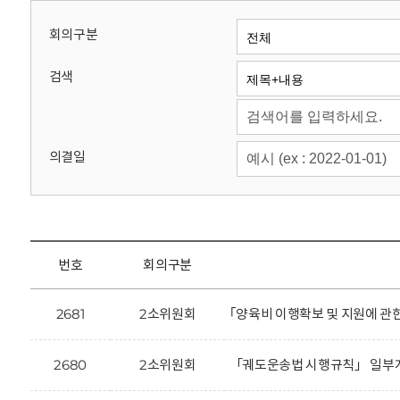
회
회의구분
검색
의결일
번호
회의구분
2681
2소위원회
｢양육비 이행확보 및 지원에 관
2680
2소위원회
「궤도운송법 시행규칙」 일부개