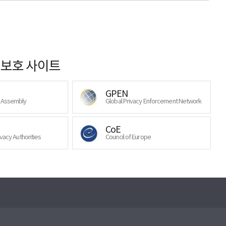
보호 사이트
GPEN
y Assembly
Global Privacy Enforcement Network
CoE
ivacy Authorities
Council of Europe