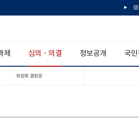
유
인
튜
스
브
타
그
램
과제
심의 · 의결
정보공개
국민
"접기,펼치기"
위원회 결정문