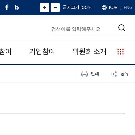
페
네
X
확
글자크기 100
%
KOR
ENG
언
화
화
이
이
(
대
어
면
면
스
버
트
수
확
축
북
블
위
대
통
소
치
검
로
터
합
색
그
)
검
색
참여
기업참여
위원회 소개
누
리
집
인쇄
공유
안
내