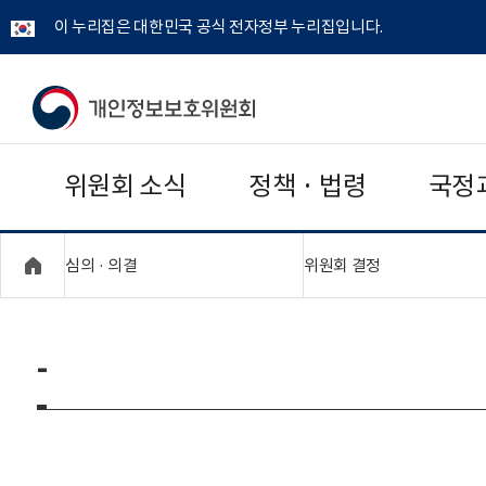
이 누리집은 대한민국 공식 전자정부 누리집입니다.
개
인
위원회 소식
정책 · 법령
국정
정
보
"접기,펼치기"
"접기,펼치기"
심의 · 의결
위원회 결정
보
호
-
위
원