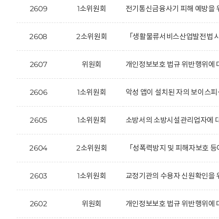
2609
1소위원회
전기통신금융사기 피해 예방을 위
2608
2소위원회
「생활물류서비스산업발전법 시행
2607
위원회
개인정보보호 법규 위반행위에 대한
2606
1소위원회
악성 앱이 설치된 자의 보이스피
2605
1소위원회
소방서의 소방시설관리업자에 대한
2604
2소위원회
「성폭력방지 및 피해자보호 등에
2603
1소위원회
교정기관의 수용자 신원확인을 위
2602
위원회
개인정보보호 법규 위반행위에 대한