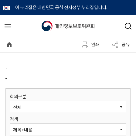
이 누리집은 대한민국 공식 전자정부 누리집입니다.
개
메
검
뉴
색
인
열
인쇄
공유
기
정
보
-
보
호
회의구분
위
검색
원