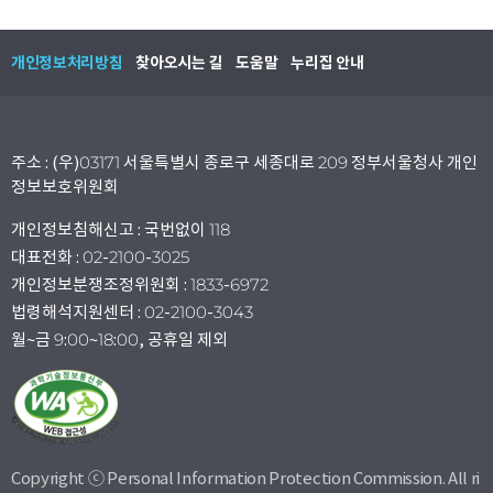
개인정보처리방침
찾아오시는 길
도움말
누리집 안내
주소 : (우)03171 서울특별시 종로구 세종대로 209 정부서울청사 개인
정보보호위원회
개인정보침해신고 : 국번없이 118
대표전화 : 02-2100-3025
개인정보분쟁조정위원회 : 1833-6972
법령해석지원센터 : 02-2100-3043
월~금 9:00~18:00, 공휴일 제외
Copyright ⓒ Personal Information Protection Commission. All ri