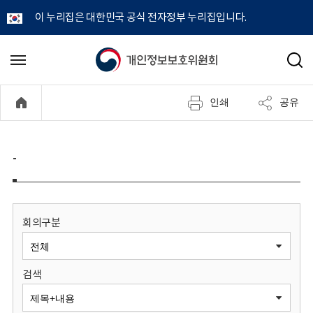
이 누리집은 대한민국 공식 전자정부 누리집입니다.
개
메
검
뉴
색
인
열
인쇄
공유
기
정
보
-
보
호
회의구분
위
검색
원