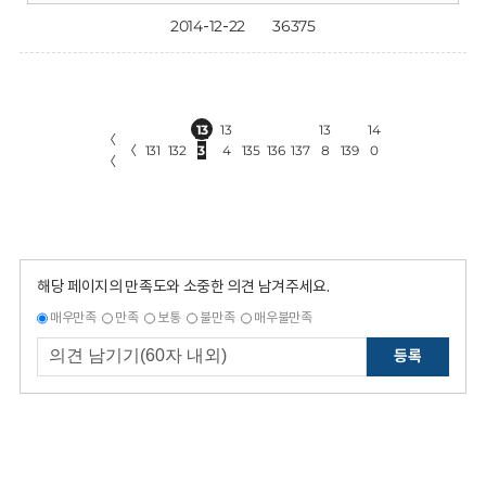
2014-12-22
36375
13
13
13
14
〈
〈
131
132
3
4
135
136
137
8
139
0
〈
해당 페이지의 만족도와 소중한 의견 남겨주세요.
매우만족
만족
보통
불만족
매우불만족
등록