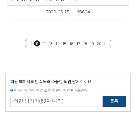
2020-05-25
66604
〈
〉
〈
11
12
13
14
15
16
17
18
19
20
〉
〈
〉
해당 페이지의 만족도와 소중한 의견 남겨주세요.
매우만족
만족
보통
불만족
매우불만족
등록