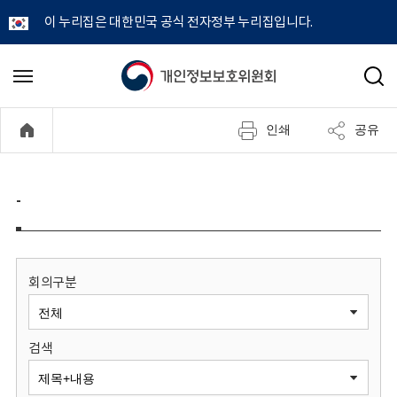
이 누리집은 대한민국 공식 전자정부 누리집입니다.
개
메
검
뉴
색
인
열
인쇄
공유
기
정
보
-
보
호
회의구분
위
검색
원