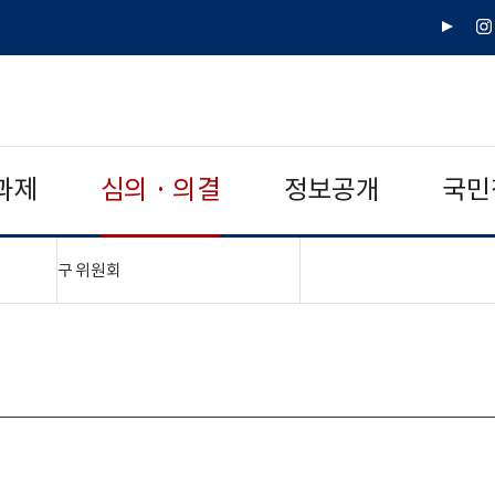
유
인
튜
스
브
타
그
램
과제
심의 · 의결
정보공개
국민
"접기,펼치기"
구 위원회