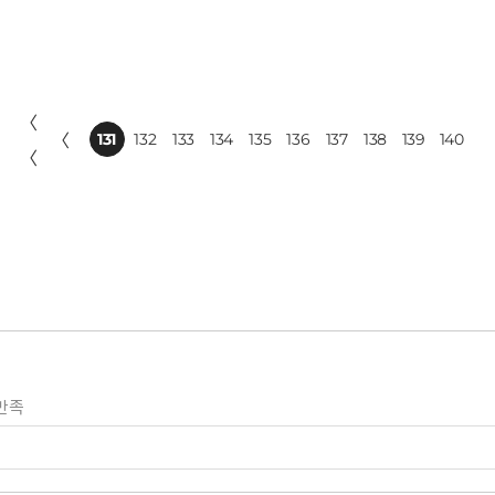
〈
〈
131
132
133
134
135
136
137
138
139
140
〈
만족