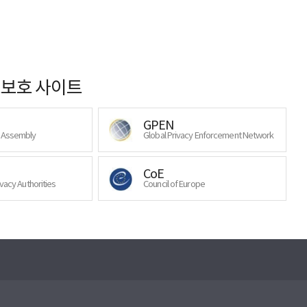
보호 사이트
GPEN
y Assembly
Global Privacy Enforcement Network
CoE
ivacy Authorities
Council of Europe