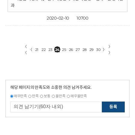
과
2020-02-10
10700
〈
〉
〈
21
22
23
24
25
26
27
28
29
30
〉
〈
〉
해당 페이지의 만족도와 소중한 의견 남겨주세요.
매우만족
만족
보통
불만족
매우불만족
등록