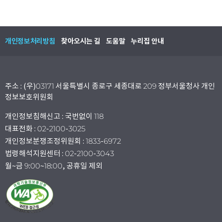
개인정보처리방침
찾아오시는 길
도움말
누리집 안내
주소 : (우)03171 서울특별시 종로구 세종대로 209 정부서울청사 개인
정보보호위원회
개인정보침해신고 : 국번없이 118
대표전화 : 02-2100-3025
개인정보분쟁조정위원회 : 1833-6972
법령해석지원센터 : 02-2100-3043
월~금 9:00~18:00, 공휴일 제외