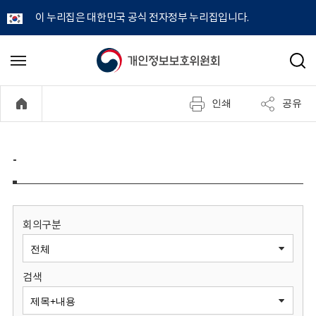
이 누리집은 대한민국 공식 전자정부 누리집입니다.
개
메
검
뉴
색
인
열
인쇄
공유
기
정
보
-
보
호
회의구분
위
검색
원