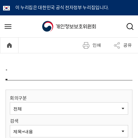
이 누리집은 대한민국 공식 전자정부 누리집입니다.
개
메
검
뉴
색
인
열
인쇄
공유
기
정
보
-
보
호
회의구분
위
검색
원