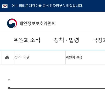
이 누리집은 대한민국 공식 전자정부 누리집입니다.
개
인
위원회 소식
정책 · 법령
국정
정
보
"접기,펼치기"
"접기,펼치기"
심의 · 의결
위원회 결정
보
호
-
위
원