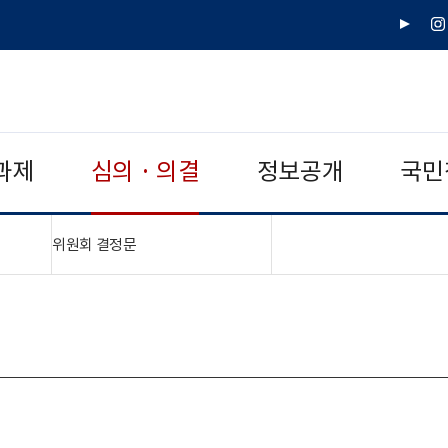
유
인
튜
스
브
타
그
램
과제
심의 · 의결
정보공개
국민
"접기,펼치기"
위원회 결정문