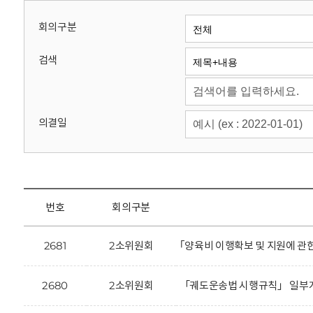
회
회의구분
검색
의결일
번호
회의구분
2681
2소위원회
｢양육비 이행확보 및 지원에 관
2680
2소위원회
「궤도운송법 시행규칙」 일부개