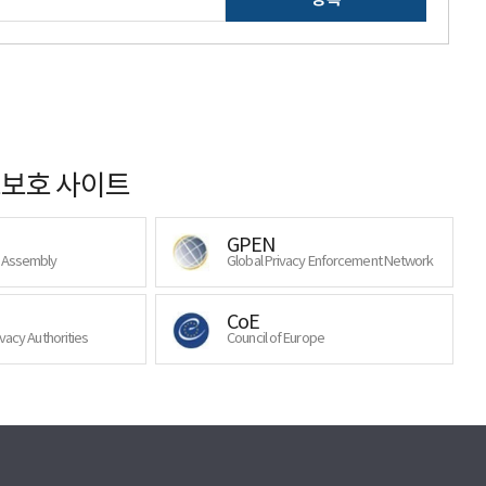
보호 사이트
GPEN
y Assembly
Global Privacy Enforcement Network
CoE
ivacy Authorities
Council of Europe