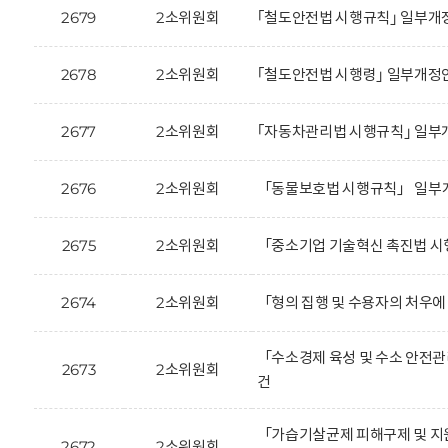
2679
2소위원회
｢철도안전법 시행규칙｣ 일부개정
2678
2소위원회
｢철도안전법 시행령｣ 일부개정안
2677
2소위원회
｢자동차관리법 시행규칙｣ 일부
2676
2소위원회
「동물보호법 시행규칙」 일부개
2675
2소위원회
「중소기업 기술혁신 촉진법 시
2674
2소위원회
「형의 집행 및 수용자의 처우에
「수소경제 육성 및 수소 안전관
2673
2소위원회
건
「가습기살균제 피해구제 및 지
2672
2소위원회