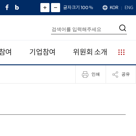
페
네
X
확
글자크기 100
%
KOR
ENG
언
화
화
이
이
(
대
어
면
면
스
버
트
수
확
축
북
블
위
대
통
소
치
검
로
터
합
색
그
)
검
색
참여
기업참여
위원회 소개
누
리
집
인쇄
공유
안
내