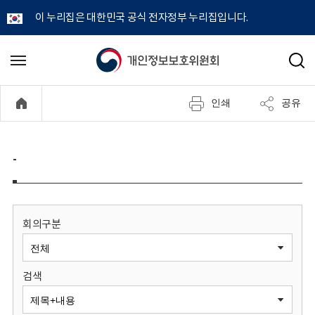
이 누리집은 대한민국 공식 전자정부 누리집입니다.
개
메
검
뉴
색
인
열
인쇄
공유
기
정
보
-
보
호
회의구분
위
검색
원