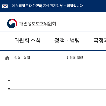
이 누리집은 대한민국 공식 전자정부 누리집입니다.
개
인
위원회 소식
정책 · 법령
국정
정
보
"접기,펼치기"
"접기,펼치기"
심의 · 의결
위원회 결정
보
호
-
위
원