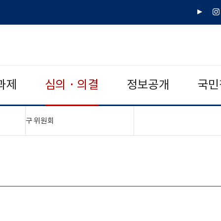
유
인
튜
스
브
타
그
램
과제
심의 · 의결
정보공개
국민
"접기,펼치기"
구 위원회