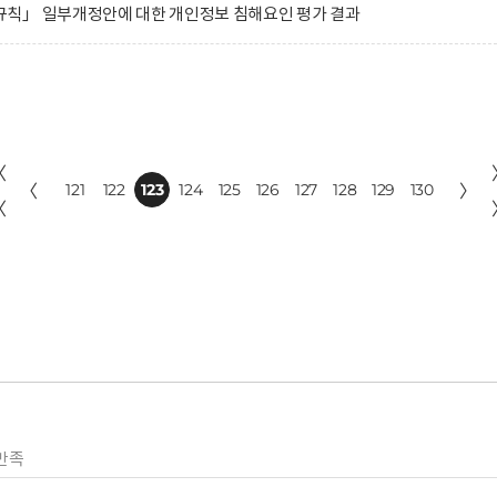
칙」 일부개정안에 대한 개인정보 침해요인 평가 결과
〈
〈
121
122
123
124
125
126
127
128
129
130
〉
〈
만족