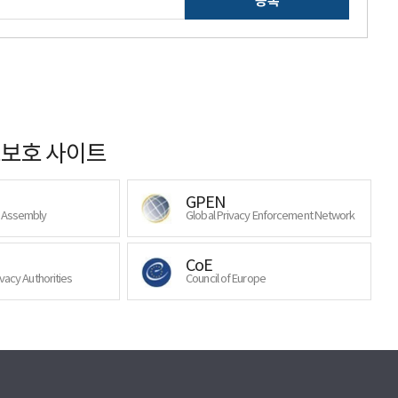
등록
보호 사이트
GPEN
y Assembly
Global Privacy Enforcement Network
CoE
ivacy Authorities
Council of Europe