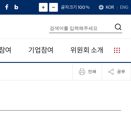
페
네
X
확
글자크기 100
%
KOR
ENG
언
화
화
이
이
(
대
어
면
면
스
버
트
수
확
축
북
블
위
대
통
소
치
검
로
터
합
색
그
)
검
색
참여
기업참여
위원회 소개
누
리
집
인쇄
공유
안
내