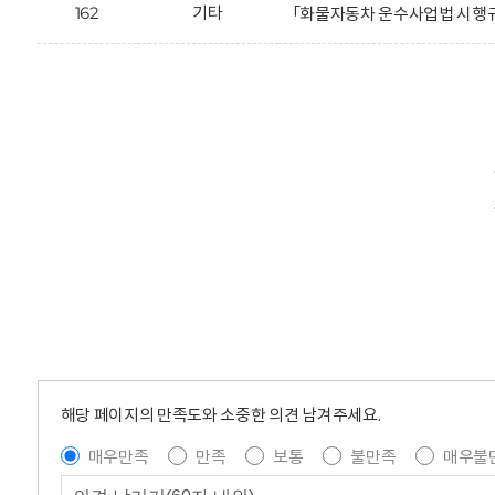
162
기타
「화물자동차 운수사업법 시행규
해당 페이지의 만족도와 소중한 의견 남겨주세요.
매우만족
만족
보통
불만족
매우불