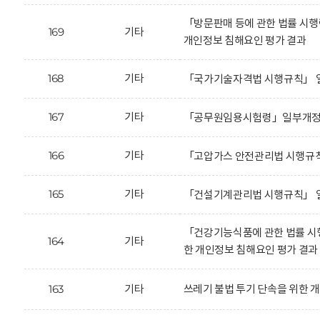
「방문판매 등에 관한 법률 시
169
기타
개인정보 침해요인 평가 결과
168
기타
「국가기술자격법 시행규칙」 일
167
기타
「공무원임용시험령」일부개정안
166
기타
「고압가스 안전관리법 시행규칙
165
기타
「건설기계관리법 시행규칙」 일
「건강기능식품에 관한 법률 시
164
기타
한 개인정보 침해요인 평가 결과
163
기타
쓰레기 불법 투기 단속을 위한 