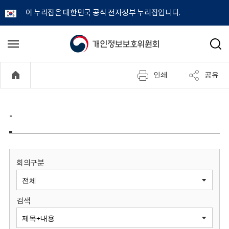
이 누리집은 대한민국 공식 전자정부 누리집입니다.
개
메
검
뉴
색
인
열
인쇄
공유
기
정
보
-
보
호
회의구분
위
검색
원