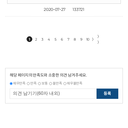
2020-07-27
133721
〉
1
2
3
4
5
6
7
8
9
10
〉
〉
해당 페이지의 만족도와 소중한 의견 남겨주세요.
매우만족
만족
보통
불만족
매우불만족
등록