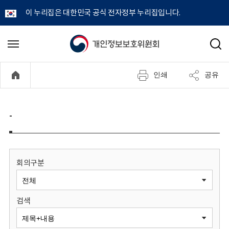
이 누리집은 대한민국 공식 전자정부 누리집입니다.
개
메
검
뉴
색
인
열
인쇄
공유
기
정
보
-
보
호
회의구분
위
검색
원