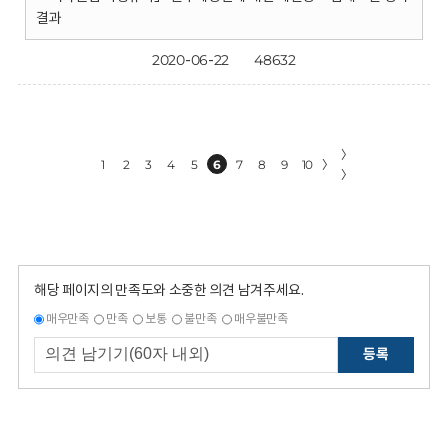
결과
2020-06-22
48632
〉
1
2
3
4
5
6
7
8
9
10
〉
〉
해당 페이지의 만족도와 소중한 의견 남겨주세요.
매우만족
만족
보통
불만족
매우불만족
등록