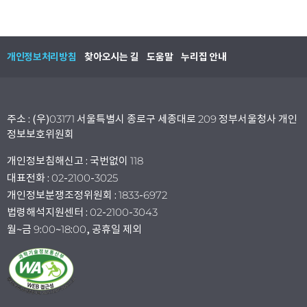
개인정보처리방침
찾아오시는 길
도움말
누리집 안내
주소 : (우)03171 서울특별시 종로구 세종대로 209 정부서울청사 개인
정보보호위원회
개인정보침해신고 : 국번없이 118
대표전화 : 02-2100-3025
개인정보분쟁조정위원회 : 1833-6972
법령해석지원센터 : 02-2100-3043
월~금 9:00~18:00, 공휴일 제외