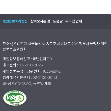
개인정보처리방침
찾아오시는 길
도움말
누리집 안내
주소 : (우)03171 서울특별시 종로구 세종대로 209 정부서울청사 개인
정보보호위원회
개인정보침해신고 : 국번없이 118
대표전화 : 02-2100-3025
개인정보분쟁조정위원회 : 1833-6972
법령해석지원센터 : 02-2100-3043
월~금 9:00~18:00, 공휴일 제외