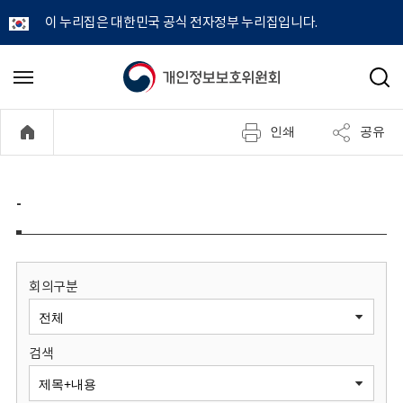
이 누리집은 대한민국 공식 전자정부 누리집입니다.
개
메
검
뉴
색
인
열
인쇄
공유
기
정
보
-
보
호
회의구분
위
검색
원