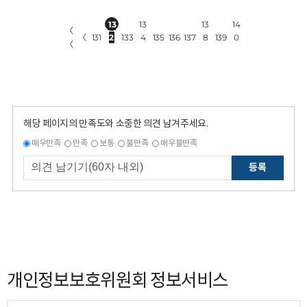
13
13
13
14
〈
〈
131
2
133
4
135
136
137
8
139
0
〈
해당 페이지의 만족도와 소중한 의견 남겨주세요.
매우만족
만족
보통
불만족
매우불만족
등록
개인정보보호위원회 정보서비스