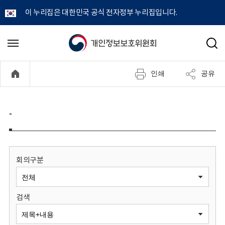
이 누리집은 대한민국 공식 전자정부 누리집입니다.
개
메
검
뉴
색
인
열
인쇄
공유
기
정
보
-
보
호
회의구분
위
검색
원