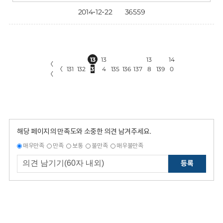
2014-12-22
36559
13
13
13
14
〈
〈
131
132
3
4
135
136
137
8
139
0
〈
해당 페이지의 만족도와 소중한 의견 남겨주세요.
매우만족
만족
보통
불만족
매우불만족
등록