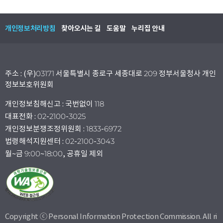
개인정보처리방침
찾아오시는 길
도움말
누리집 안내
주소 : (우)03171 서울특별시 종로구 세종대로 209 정부서울청사 개인
정보보호위원회
개인정보침해신고 : 국번없이 118
대표전화 : 02-2100-3025
개인정보분쟁조정위원회 : 1833-6972
법령해석지원센터 : 02-2100-3043
월~금 9:00~18:00, 공휴일 제외
Copyright ⓒ Personal Information Protection Commission. All ri