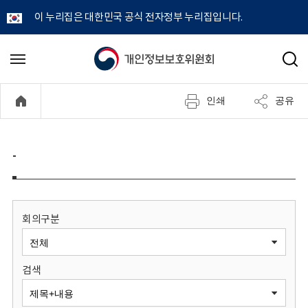
이 누리집은 대한민국 공식 전자정부 누리집입니다.
개
메
검
뉴
색
인
열
인쇄
공유
기
정
보
-
보
호
회의구분
위
검색
원