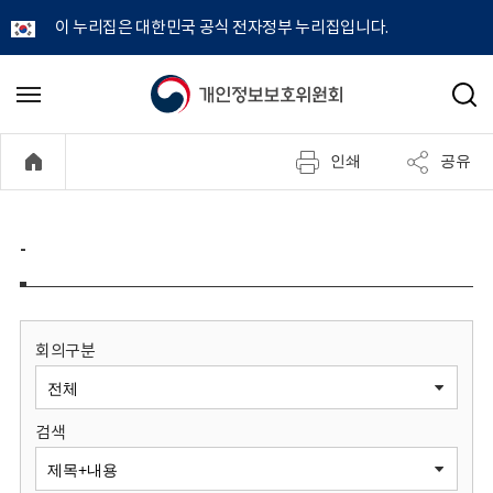
이 누리집은 대한민국 공식 전자정부 누리집입니다.
개
메
검
뉴
색
인
열
인쇄
공유
기
정
보
-
보
호
회의구분
위
검색
원