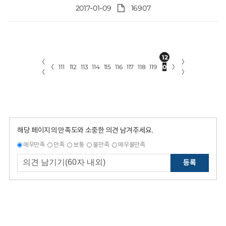
2017-01-09
16907
12
〈
〉
〈
111
112
113
114
115
116
117
118
119
0
〉
〈
〉
해당 페이지의 만족도와 소중한 의견 남겨주세요.
매우만족
만족
보통
불만족
매우불만족
등록