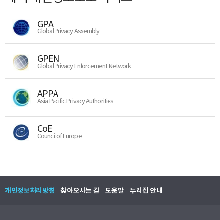
GPA
Global Privacy Assembly
GPEN
Global Privacy Enforcement Network
APPA
Asia Pacific Privacy Authorities
CoE
Council of Europe
개인정보처리방침
찾아오시는 길
도움말
누리집 안내