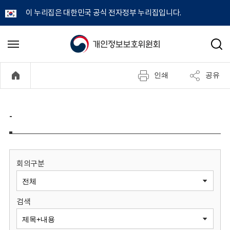
이 누리집은 대한민국 공식 전자정부 누리집입니다.
개
메
검
뉴
색
인
열
인쇄
공유
기
정
보
-
보
호
회의구분
위
검색
원