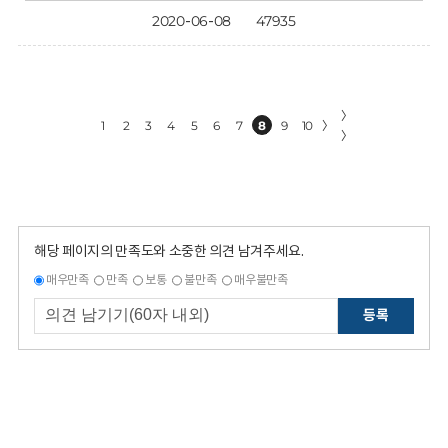
2020-06-08
47935
〉
1
2
3
4
5
6
7
8
9
10
〉
〉
해당 페이지의 만족도와 소중한 의견 남겨주세요.
매우만족
만족
보통
불만족
매우불만족
등록