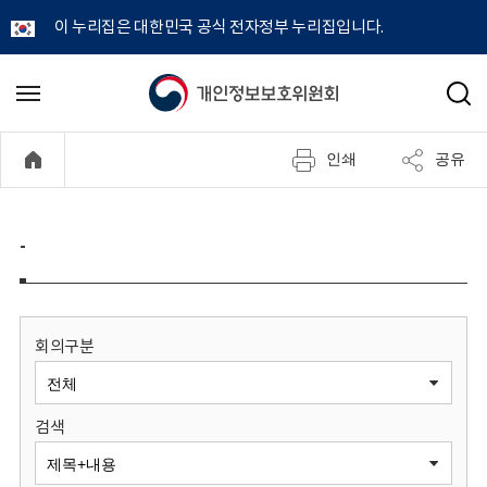
이 누리집은 대한민국 공식 전자정부 누리집입니다.
개
메
검
뉴
색
인
열
인쇄
공유
기
정
보
-
보
호
회의구분
위
검색
원