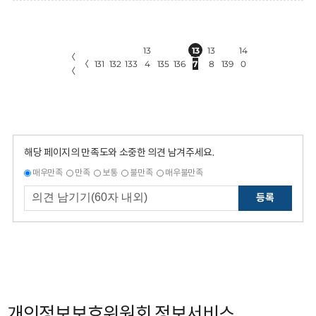
13
13
13
14
〈
〈
131
132
133
4
135
136
7
8
139
0
〈
해당 페이지의 만족도와 소중한 의견 남겨주세요.
매우만족
만족
보통
불만족
매우불만족
등록
개인정보보호위원회 정보서비스