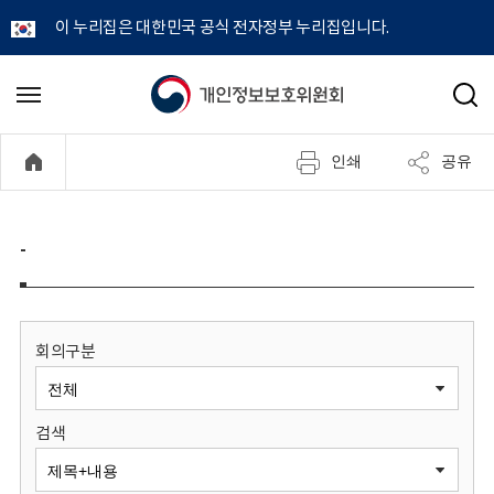
이 누리집은 대한민국 공식 전자정부 누리집입니다.
개
메
검
뉴
색
인
열
인쇄
공유
기
정
보
-
보
호
회의구분
위
검색
원