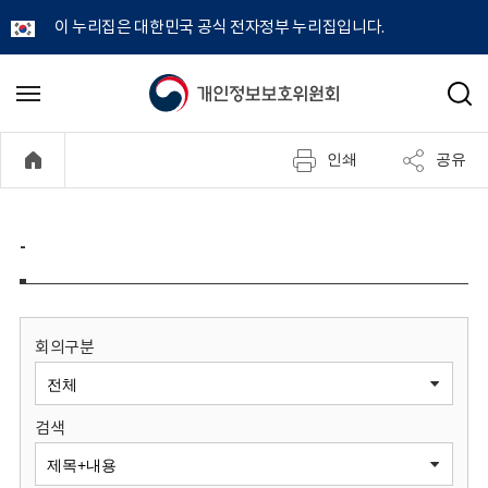
이 누리집은 대한민국 공식 전자정부 누리집입니다.
개
메
검
뉴
색
인
열
인쇄
공유
기
정
보
-
보
호
회의구분
위
검색
원