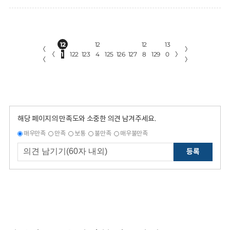
12
12
12
13
〈
〉
〈
1
122
123
4
125
126
127
8
129
0
〉
〈
〉
해당 페이지의 만족도와 소중한 의견 남겨주세요.
매우만족
만족
보통
불만족
매우불만족
등록