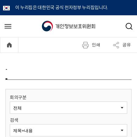
이 누리집은 대한민국 공식 전자정부 누리집입니다.
개
메
검
뉴
색
인
열
인쇄
공유
기
정
보
-
보
호
회의구분
위
검색
원