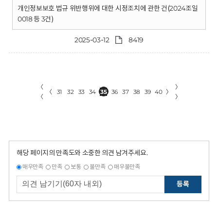
개인정보보호 법규 위반행위에 대한 시정조치에 관한 건(2024조일
0018 등 3건)
2025-03-12
8419
〈
〉
〈
31
32
33
34
35
36
37
38
39
40
〉
〈
〉
해당 페이지의 만족도와 소중한 의견 남겨주세요.
매우만족
만족
보통
불만족
매우불만족
등록