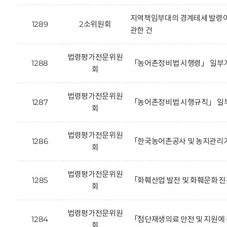
지역책임부대의 경계테세 발령이
1289
2소위원회
관한 건
법령평가전문위원
1288
「농어촌정비법 시행령」 일부개
회
법령평가전문위원
1287
「농어촌정비법 시행규칙」 일부
회
법령평가전문위원
1286
「한국농어촌공사 및 농지관리기
회
법령평가전문위원
1285
「화훼산업 발전 및 화훼문화 진
회
법령평가전문위원
1284
「첨단재생의료 안전 및 지원에 
회