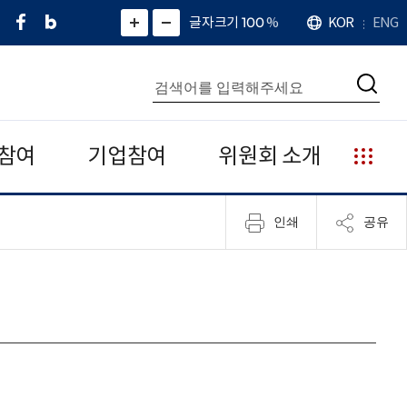
페
네
X
확
글자크기 100
%
KOR
ENG
언
화
화
이
이
(
대
어
면
면
스
버
트
수
확
축
북
블
위
대
통
소
치
검
로
터
합
색
그
)
검
색
참여
기업참여
위원회 소개
누
리
집
인쇄
공유
안
내