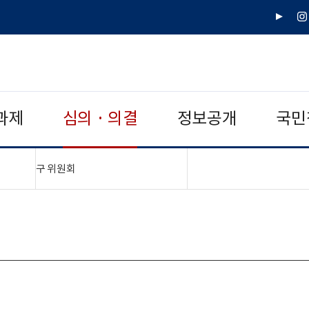
유
인
튜
스
브
타
그
램
과제
심의 · 의결
정보공개
국민
"접기,펼치기"
구 위원회