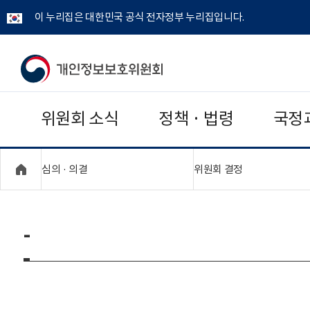
이 누리집은 대한민국 공식 전자정부 누리집입니다.
개
인
위원회 소식
정책 · 법령
국정
정
보
"접기,펼치기"
"접기,펼치기"
심의 · 의결
위원회 결정
보
호
-
위
원