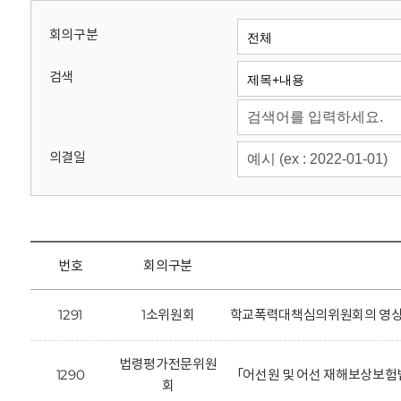
회
회의구분
검색
의결일
번호
회의구분
1291
1소위원회
학교폭력대책심의위원회의 영상정
법령평가전문위원
1290
「어선원 및 어선 재해보상보험
회