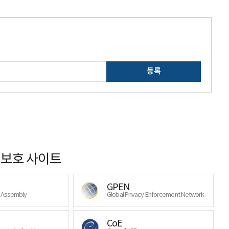
등록
보호 사이트
GPEN
y Assembly
Global Privacy Enforcement Network
CoE