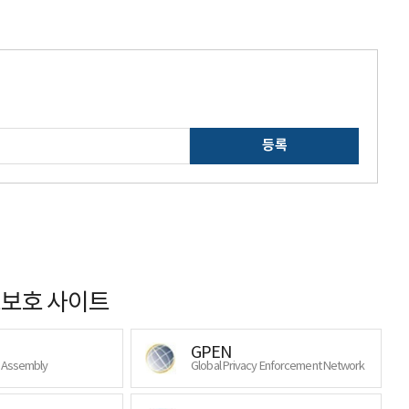
등록
보호 사이트
GPEN
y Assembly
Global Privacy Enforcement Network