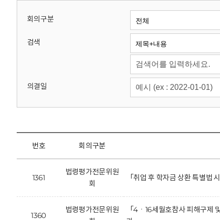
회
회의구분
검색
의결일
번호
회의구분
법령평가전문위원
1361
「취업 후 학자금 상환 특별법
회
법령평가전문위원
「4ㆍ16세월호참사 피해구제 및
1360