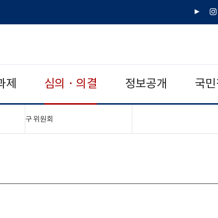
유
인
튜
스
브
타
그
램
과제
심의 · 의결
정보공개
국민
"접기,펼치기"
구 위원회