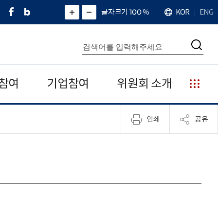
페
네
X
확
글자크기 100
%
KOR
ENG
언
화
화
이
이
(
대
어
면
면
스
버
트
수
확
축
북
블
위
대
통
소
치
검
로
터
합
색
그
)
검
색
참여
기업참여
위원회 소개
누
리
집
인쇄
공유
안
내