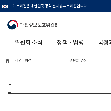
이 누리집은 대한민국 공식 전자정부 누리집입니다.
개
인
위원회 소식
정책 · 법령
국정
정
보
"접기,펼치기"
"접기,펼치기"
심의 · 의결
위원회 결정
보
호
-
위
원