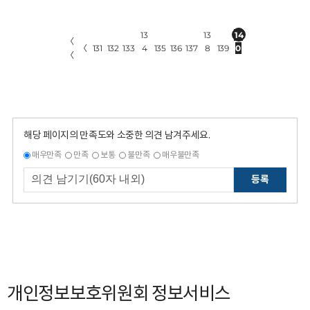
13
13
14
〈
〈
131
132
133
4
135
136
137
8
139
0
〈
해당 페이지의 만족도와 소중한 의견 남겨주세요.
매우만족
만족
보통
불만족
매우불만족
등록
개인정보보호위원회 정보서비스