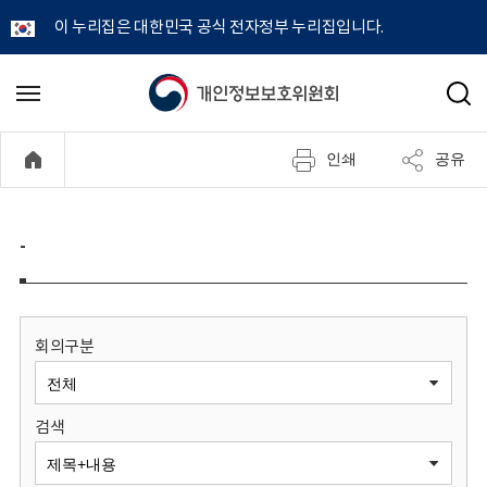
이 누리집은 대한민국 공식 전자정부 누리집입니다.
개
메
검
뉴
색
인
열
인쇄
공유
기
정
보
-
보
호
회의구분
위
검색
원