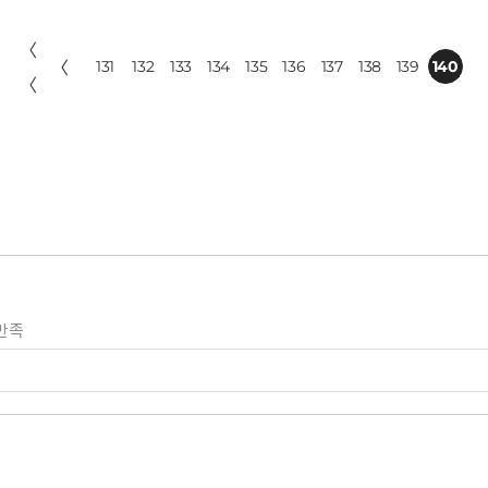
〈
〈
131
132
133
134
135
136
137
138
139
140
〈
만족