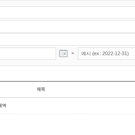
~
제목
내역