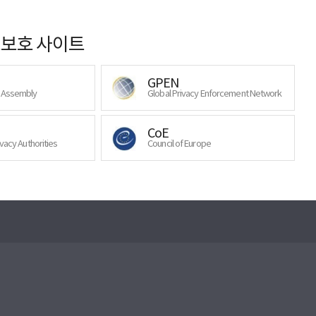
보호 사이트
GPEN
y Assembly
Global Privacy Enforcement Network
CoE
ivacy Authorities
Council of Europe