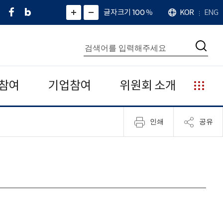
페
네
X
확
글자크기 100
%
KOR
ENG
언
화
화
이
이
(
대
어
면
면
스
버
트
수
확
축
북
블
위
대
통
소
치
검
로
터
합
색
그
)
검
색
참여
기업참여
위원회 소개
누
리
집
인쇄
공유
안
내