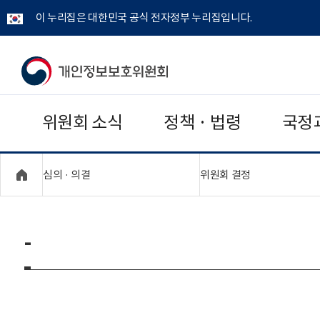
이 누리집은 대한민국 공식 전자정부 누리집입니다.
개
인
위원회 소식
정책 · 법령
국정
정
보
"접기,펼치기"
"접기,펼치기"
심의 · 의결
위원회 결정
보
호
-
위
원