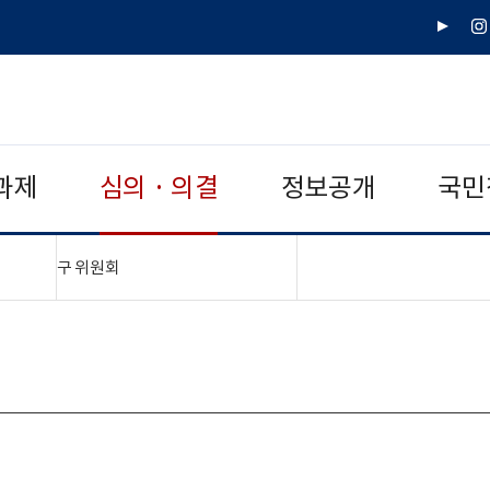
유
인
튜
스
브
타
그
램
과제
심의 · 의결
정보공개
국민
"접기,펼치기"
구 위원회