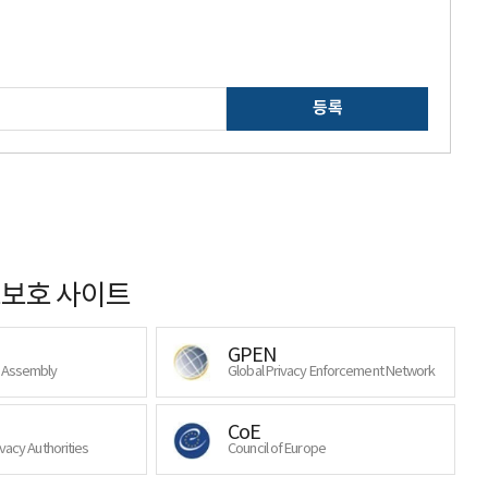
등록
보호 사이트
GPEN
y Assembly
Global Privacy Enforcement Network
CoE
ivacy Authorities
Council of Europe