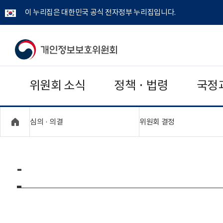
이 누리집은 대한민국 공식 전자정부 누리집입니다.
개
인
위원회 소식
정책 · 법령
국정
정
보
"접기,펼치기"
"접기,펼치기"
심의 · 의결
위원회 결정
보
호
-
위
원