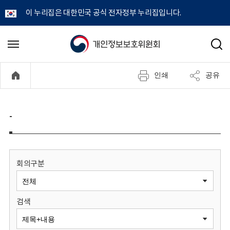
이 누리집은 대한민국 공식 전자정부 누리집입니다.
개
메
검
뉴
색
인
열
인쇄
공유
기
정
보
-
보
호
회의구분
위
검색
원