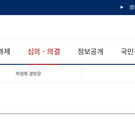
유
인
튜
스
브
타
그
램
과제
심의 · 의결
정보공개
국민
"접기,펼치기"
위원회 결정문