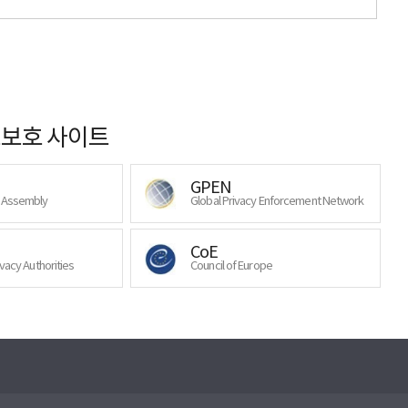
보호 사이트
GPEN
y Assembly
Global Privacy Enforcement Network
CoE
ivacy Authorities
Council of Europe