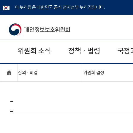
이 누리집은 대한민국 공식 전자정부 누리집입니다.
개
인
위원회 소식
정책 · 법령
국정
정
보
"접기,펼치기"
"접기,펼치기"
심의 · 의결
위원회 결정
보
호
-
위
원