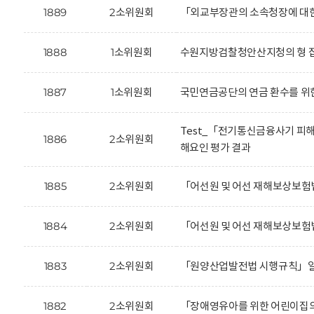
1889
2소위원회
「외교부장관의 소속청장에 대한 
1888
1소위원회
수원지방검찰청안산지청의 형 집
1887
1소위원회
국민연금공단의 연금 환수를 위한
Test_「전기통신금융사기 피해
1886
2소위원회
해요인 평가 결과
1885
2소위원회
「어선원 및 어선 재해보상보험
1884
2소위원회
「어선원 및 어선 재해보상보험
1883
2소위원회
「원양산업발전법 시행규칙」일부
1882
2소위원회
「장애영유아를 위한 어린이집의