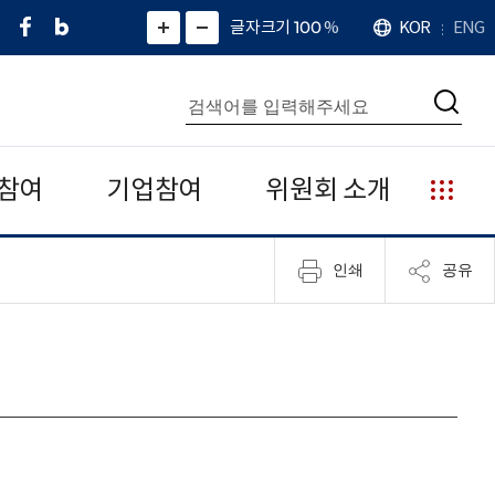
페
네
X
확
글자크기 100
%
KOR
ENG
언
화
화
이
이
(
대
어
면
면
스
버
트
수
확
축
북
블
위
대
통
소
치
검
로
터
합
색
그
)
검
색
참여
기업참여
위원회 소개
누
리
집
인쇄
공유
안
내