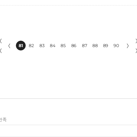
〈
〈
81
82
83
84
85
86
87
88
89
90
〉
〈
만족