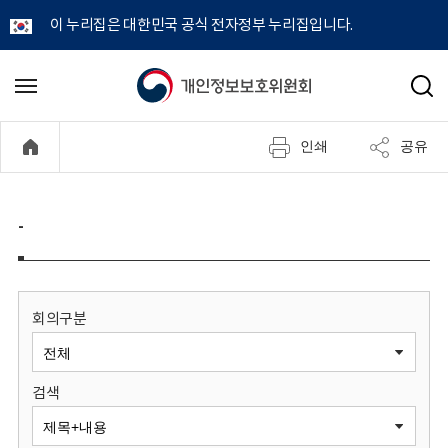
이 누리집은 대한민국 공식 전자정부 누리집입니다.
개
메
검
뉴
색
인
열
인쇄
공유
기
정
보
-
보
호
회의구분
위
검색
원