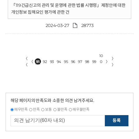
「119긴급신고의 관리 및 운영에 관한 법률 시행령」제정안에 대한
개인정보 침해요인 평가에 관한 건
2024-03-27
28773
10
〈
〉
〈
91
92
93
94
95
96
97
98
99
0
〉
〈
〉
해당 페이지의 만족도와 소중한 의견 남겨주세요.
매우만족
만족
보통
불만족
매우불만족
등록