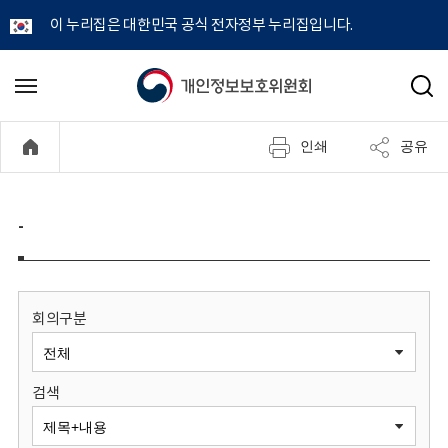
이 누리집은 대한민국 공식 전자정부 누리집입니다.
개
메
검
뉴
색
인
열
인쇄
공유
기
정
보
-
보
호
회의구분
위
검색
원