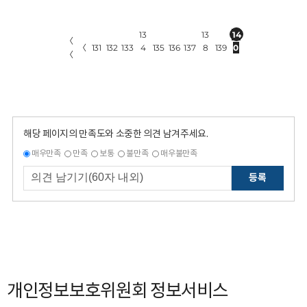
13
13
14
〈
〈
131
132
133
4
135
136
137
8
139
0
〈
해당 페이지의 만족도와 소중한 의견 남겨주세요.
매우만족
만족
보통
불만족
매우불만족
등록
개인정보보호위원회 정보서비스