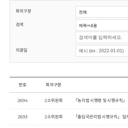
회
회의구분
검색
의결일
번호
회의구분
2694
2소위원회
「농지법 시행령 및 시행규칙」
2693
2소위원회
「출입국관리법 시행규칙」 일부