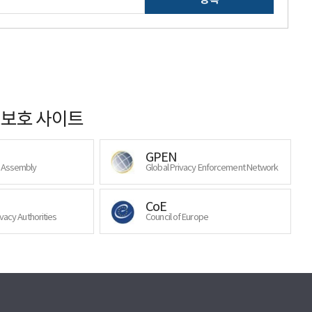
보호 사이트
GPEN
y Assembly
Global Privacy Enforcement Network
CoE
ivacy Authorities
Council of Europe