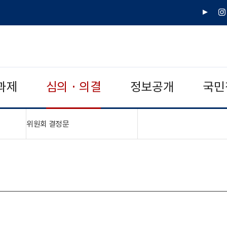
유
인
튜
스
브
타
그
램
과제
심의 · 의결
정보공개
국민
"접기,펼치기"
위원회 결정문