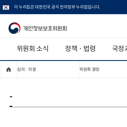
이 누리집은 대한민국 공식 전자정부 누리집입니다.
개
인
위원회 소식
정책 · 법령
국정
정
보
"접기,펼치기"
"접기,펼치기"
심의 · 의결
위원회 결정
보
호
-
위
원