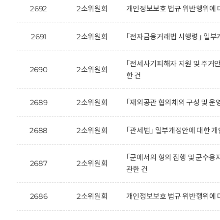
2692
2소위원회
개인정보보호 법규 위반행위에 
2691
2소위원회
｢전자금융거래법 시행령｣ 일부
｢전세사기피해자 지원 및 주거안
2690
2소위원회
한 건
2689
2소위원회
｢재외공관 협의체의 구성 및 운
2688
2소위원회
｢관세법｣ 일부개정안에 대한 개
｢군에서의 형의 집행 및 군수용
2687
2소위원회
관한 건
2686
2소위원회
개인정보보호 법규 위반행위에 대한