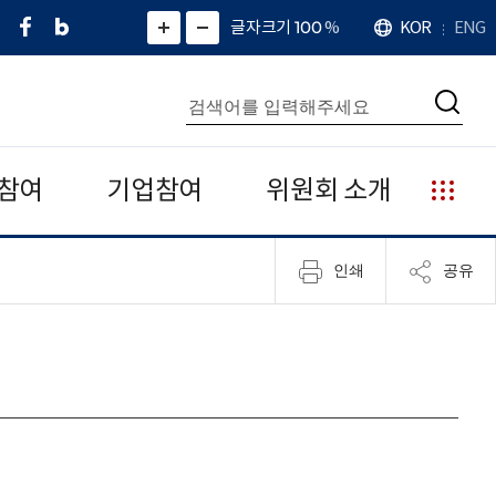
페
네
X
확
글자크기 100
%
KOR
ENG
언
화
화
이
이
(
대
어
면
면
스
버
트
수
확
축
북
블
위
대
통
소
치
검
로
터
합
색
그
)
검
색
참여
기업참여
위원회 소개
누
리
집
인쇄
공유
안
내