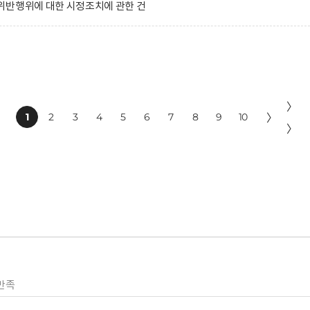
위반행위에 대한 시정조치에 관한 건
〉
1
2
3
4
5
6
7
8
9
10
〉
〉
만족