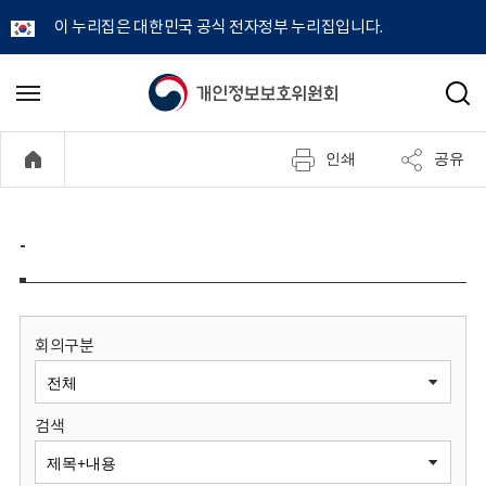
이 누리집은 대한민국 공식 전자정부 누리집입니다.
개
메
검
뉴
색
인
열
인쇄
공유
기
정
보
-
보
호
회의구분
위
검색
원