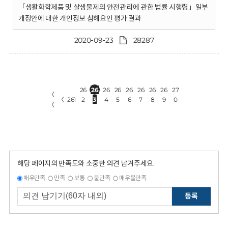
「생활화학제품 및 살생물제의 안전관리에 관한 법률 시행령」일부
개정안에 대한 개인정보 침해요인 평가 결과
2020-09-23
28287
26
26
26
26
26
26
26
26
27
〈
〈
261
2
3
4
5
6
7
8
9
0
〈
해당 페이지의 만족도와 소중한 의견 남겨주세요.
매우만족
만족
보통
불만족
매우불만족
등록