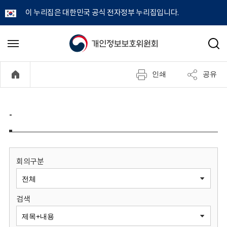
이 누리집은 대한민국 공식 전자정부 누리집입니다.
개
메
검
뉴
색
인
열
인쇄
공유
기
정
보
-
보
호
회의구분
위
검색
원