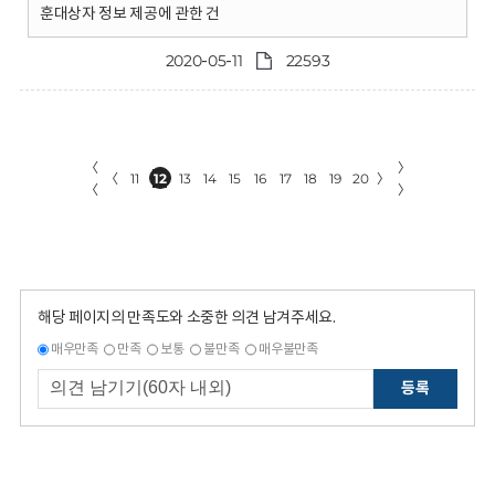
훈대상자 정보 제공에 관한 건
2020-05-11
22593
〈
〉
〈
11
12
13
14
15
16
17
18
19
20
〉
〈
〉
해당 페이지의 만족도와 소중한 의견 남겨주세요.
매우만족
만족
보통
불만족
매우불만족
등록