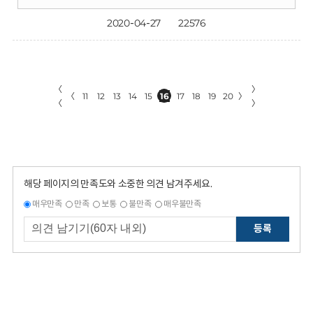
2020-04-27
22576
〈
〉
〈
11
12
13
14
15
16
17
18
19
20
〉
〈
〉
해당 페이지의 만족도와 소중한 의견 남겨주세요.
매우만족
만족
보통
불만족
매우불만족
등록