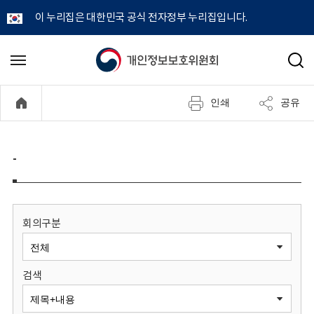
이 누리집은 대한민국 공식 전자정부 누리집입니다.
개
메
검
뉴
색
인
열
인쇄
공유
기
정
보
-
보
호
회의구분
위
검색
원