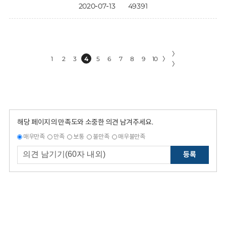
2020-07-13
49391
〉
1
2
3
4
5
6
7
8
9
10
〉
〉
해당 페이지의 만족도와 소중한 의견 남겨주세요.
매우만족
만족
보통
불만족
매우불만족
등록