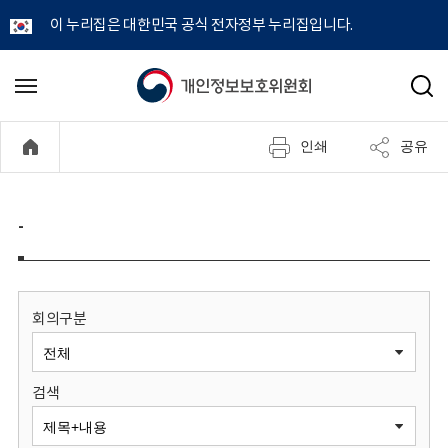
이 누리집은 대한민국 공식 전자정부 누리집입니다.
개
메
검
뉴
색
인
열
인쇄
공유
기
정
보
-
보
호
회의구분
위
검색
원