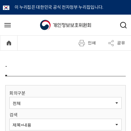
이 누리집은 대한민국 공식 전자정부 누리집입니다.
개
메
검
뉴
색
인
열
인쇄
공유
기
정
보
-
보
호
회의구분
위
검색
원