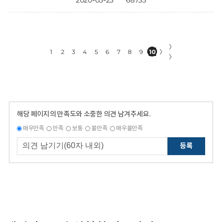
2020-05-25
68735
〉
1
2
3
4
5
6
7
8
9
10
〉
〉
해당 페이지의 만족도와 소중한 의견 남겨주세요.
매우만족
만족
보통
불만족
매우불만족
등록