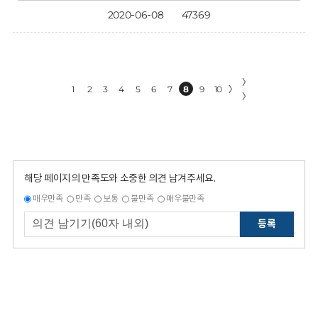
2020-06-08
47369
〉
1
2
3
4
5
6
7
8
9
10
〉
〉
해당 페이지의 만족도와 소중한 의견 남겨주세요.
매우만족
만족
보통
불만족
매우불만족
등록