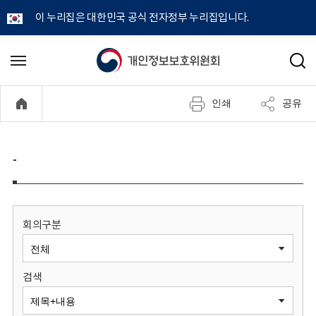
이 누리집은 대한민국 공식 전자정부 누리집입니다.
개
메
검
뉴
색
인
열
인쇄
공유
기
정
보
-
보
호
회의구분
위
검색
원