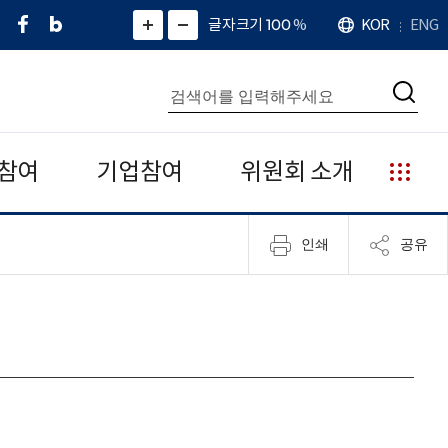
페
네
X
확
글자크기 100
%
KOR
ENG
언
화
화
이
이
(
대
어
면
면
스
버
트
수
확
축
북
블
위
대
통
소
치
검
로
터
합
색
그
)
검
색
참여
기업참여
위원회 소개
누
리
집
인쇄
공유
안
내