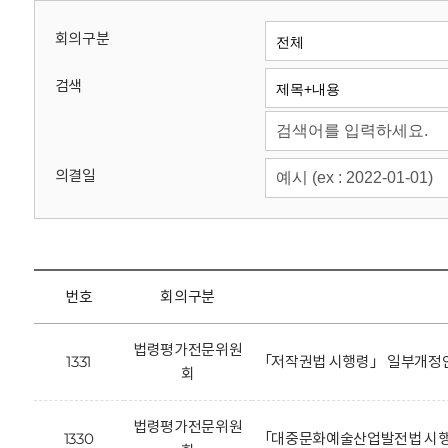
회
회의구분
검색
의결일
번호
회의구분
법령평가전문위원
1331
「저작권법 시행령」 일부개정안
회
법령평가전문위원
1330
「대중문화예술산업발전법 시행