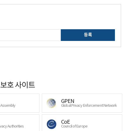
등록
보호 사이트
GPEN
y Assembly
Global Privacy Enforcement Network
CoE
ivacy Authorities
Council of Europe