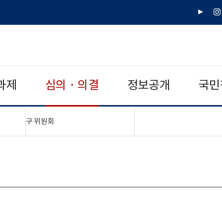
유
인
튜
스
브
타
그
램
과제
심의 · 의결
정보공개
국민
"접기,펼치기"
구 위원회