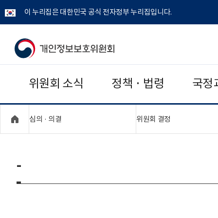
이 누리집은 대한민국 공식 전자정부 누리집입니다.
개
인
위원회 소식
정책 · 법령
국정
정
보
"접기,펼치기"
"접기,펼치기"
심의 · 의결
위원회 결정
보
호
-
위
원