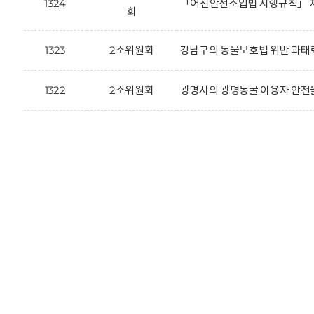
1324
「어선안전조업법 시행규칙」 제
회
1323
2소위원회
강남구의 동물보호법 위반 과태료
1322
2소위원회
광명시의 광명동굴 이용자 안전을