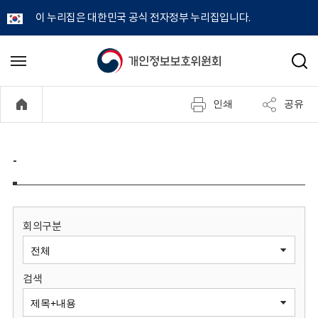
이 누리집은 대한민국 공식 전자정부 누리집입니다.
개
메
검
뉴
색
인
열
인쇄
공유
기
정
보
-
보
호
회의구분
위
검색
원