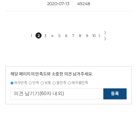
2020-07-13
49248
〉
1
2
3
4
5
6
7
8
9
10
〉
〉
해당 페이지의 만족도와 소중한 의견 남겨주세요.
매우만족
만족
보통
불만족
매우불만족
등록