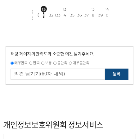
13
13
13
14
〈
〈
1
132
133
4
135
136
137
8
139
0
〈
해당 페이지의 만족도와 소중한 의견 남겨주세요.
매우만족
만족
보통
불만족
매우불만족
등록
개인정보보호위원회 정보서비스