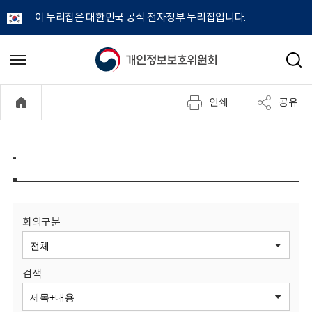
이 누리집은 대한민국 공식 전자정부 누리집입니다.
개
메
검
뉴
색
인
열
인쇄
공유
기
정
보
-
보
호
회의구분
위
검색
원