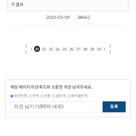
가 결과
2020-03-09
28662
〈
〉
〈
21
22
23
24
25
26
27
28
29
30
〉
〈
〉
해당 페이지의 만족도와 소중한 의견 남겨주세요.
매우만족
만족
보통
불만족
매우불만족
등록