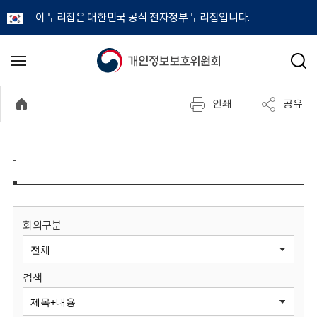
이 누리집은 대한민국 공식 전자정부 누리집입니다.
개
메
검
뉴
색
인
열
인쇄
공유
기
정
보
-
보
호
회의구분
위
검색
원