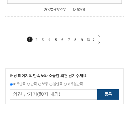
2020-07-27
136201
〉
1
2
3
4
5
6
7
8
9
10
〉
〉
해당 페이지의 만족도와 소중한 의견 남겨주세요.
매우만족
만족
보통
불만족
매우불만족
등록