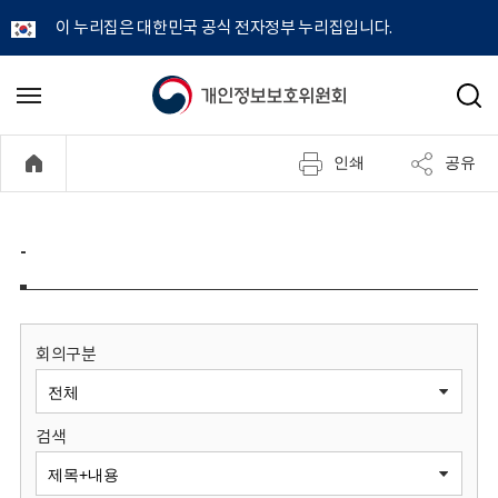
이 누리집은 대한민국 공식 전자정부 누리집입니다.
개
메
검
뉴
색
인
열
인쇄
공유
기
정
보
-
보
호
회의구분
위
검색
원