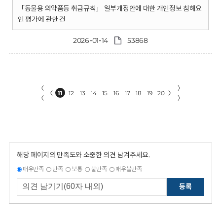
「동물용 의약품등 취급규칙」 일부개정안에 대한 개인정보 침해요
인 평가에 관한 건
2026-01-14
53868
〈
〉
〈
11
12
13
14
15
16
17
18
19
20
〉
〈
〉
해당 페이지의 만족도와 소중한 의견 남겨주세요.
매우만족
만족
보통
불만족
매우불만족
등록