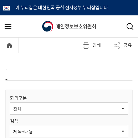
이 누리집은 대한민국 공식 전자정부 누리집입니다.
개
메
검
뉴
색
인
열
인쇄
공유
기
정
보
-
보
호
회의구분
위
검색
원