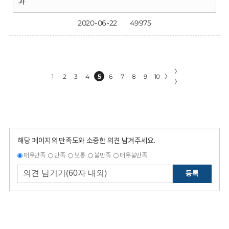
과
2020-06-22
49975
〉
1
2
3
4
5
6
7
8
9
10
〉
〉
해당 페이지의 만족도와 소중한 의견 남겨주세요.
매우만족
만족
보통
불만족
매우불만족
등록