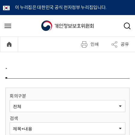
이 누리집은 대한민국 공식 전자정부 누리집입니다.
개
메
검
뉴
색
인
열
인쇄
공유
기
정
보
-
보
호
회의구분
위
검색
원