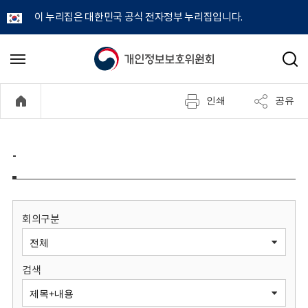
이 누리집은 대한민국 공식 전자정부 누리집입니다.
개
메
검
뉴
색
인
열
인쇄
공유
기
정
보
-
보
호
회의구분
위
검색
원