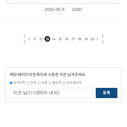
2020-05-11
22561
〈
〉
〈
11
12
13
14
15
16
17
18
19
20
〉
〈
〉
해당 페이지의 만족도와 소중한 의견 남겨주세요.
매우만족
만족
보통
불만족
매우불만족
등록