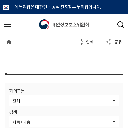
이 누리집은 대한민국 공식 전자정부 누리집입니다.
개
메
검
뉴
색
인
열
인쇄
공유
기
정
보
-
보
호
회의구분
위
검색
원