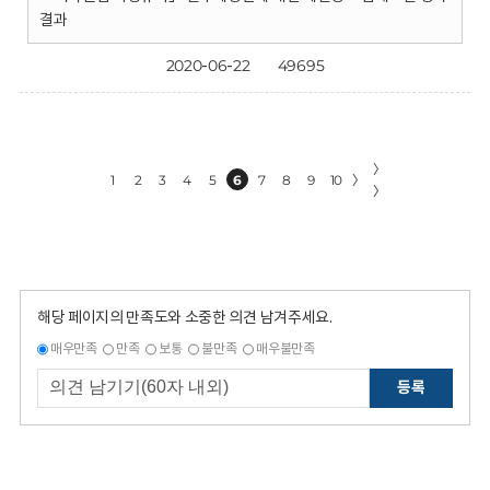
결과
2020-06-22
49695
〉
1
2
3
4
5
6
7
8
9
10
〉
〉
해당 페이지의 만족도와 소중한 의견 남겨주세요.
매우만족
만족
보통
불만족
매우불만족
등록