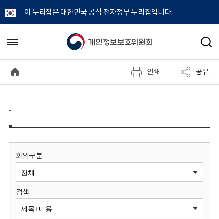
이 누리집은 대한민국 공식 전자정부 누리집입니다.
개
메
검
뉴
색
인
열
인쇄
공유
기
정
보
-
보
호
회의구분
위
검색
원