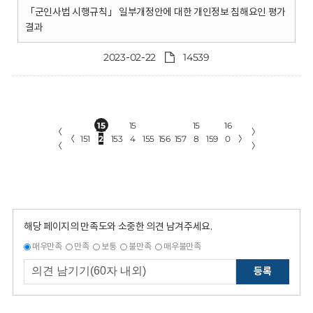
「군인사법 시행규칙」 일부개정안에 대한 개인정보 침해요인 평가
결과
2023-02-22
14539
15
15
15
16
〈
〉
〈
151
2
153
4
155
156
157
8
159
0
〉
〈
〉
해당 페이지의 만족도와 소중한 의견 남겨주세요.
매우만족
만족
보통
불만족
매우불만족
등록