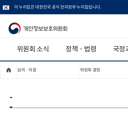
이 누리집은 대한민국 공식 전자정부 누리집입니다.
개
인
위원회 소식
정책 · 법령
국정
정
보
"접기,펼치기"
"접기,펼치기"
심의 · 의결
위원회 결정
보
호
-
위
원