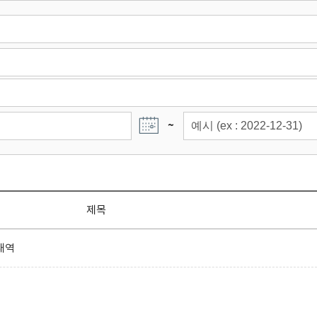
~
제목
내역