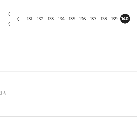
〈
〈
131
132
133
134
135
136
137
138
139
140
〈
만족