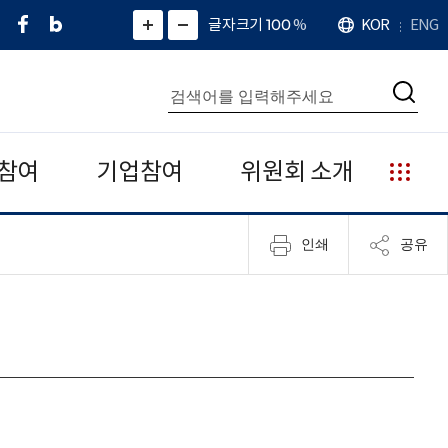
페
네
X
확
글자크기 100
%
KOR
ENG
언
화
화
이
이
(
대
어
면
면
스
버
트
수
확
축
북
블
위
대
통
소
치
검
로
터
합
색
그
)
검
색
참여
기업참여
위원회 소개
누
리
집
인쇄
공유
안
내