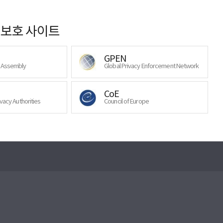
보호 사이트
GPEN
y Assembly
Global Privacy Enforcement Network
CoE
ivacy Authorities
Council of Europe