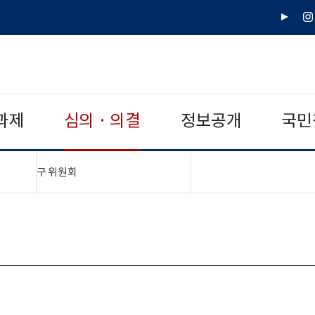
유
인
튜
스
브
타
그
램
과제
심의 · 의결
정보공개
국민
"접기,펼치기"
구 위원회